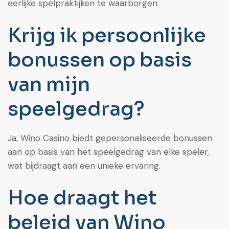
eerlijke spelpraktijken te waarborgen.
Krijg ik persoonlijke
bonussen op basis
van mijn
speelgedrag?
Ja, Wino Casino biedt gepersonaliseerde bonussen
aan op basis van het speelgedrag van elke speler,
wat bijdraagt aan een unieke ervaring.
Hoe draagt het
beleid van Wino