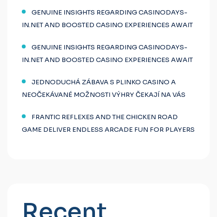
GENUINE INSIGHTS REGARDING CASINODAYS-
IN.NET AND BOOSTED CASINO EXPERIENCES AWAIT
GENUINE INSIGHTS REGARDING CASINODAYS-
IN.NET AND BOOSTED CASINO EXPERIENCES AWAIT
JEDNODUCHÁ ZÁBAVA S PLINKO CASINO A
NEOČEKÁVANÉ MOŽNOSTI VÝHRY ČEKAJÍ NA VÁS
FRANTIC REFLEXES AND THE CHICKEN ROAD
GAME DELIVER ENDLESS ARCADE FUN FOR PLAYERS
Recent