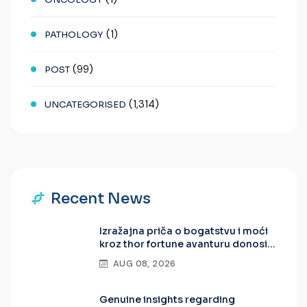
(1)
PATHOLOGY
(99)
POST
(1,314)
UNCATEGORISED
Recent News
Izražajna priča o bogatstvu i moći
kroz thor fortune avanturu donosi
nove doživljaje
AUG 08, 2026
Genuine insights regarding