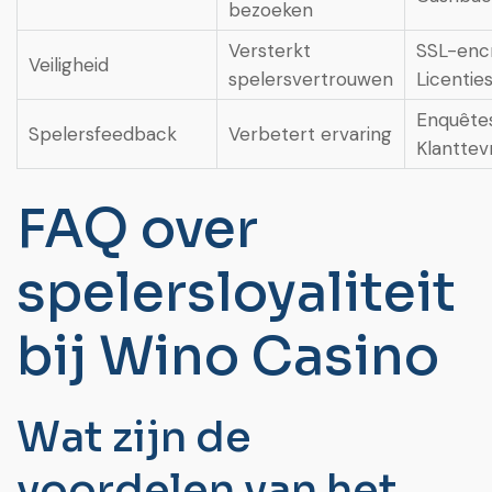
bezoeken
Versterkt
SSL-encr
Veiligheid
spelersvertrouwen
Licentie
Enquêtes
Spelersfeedback
Verbetert ervaring
Klanttev
FAQ over
spelersloyaliteit
bij Wino Casino
Wat zijn de
voordelen van het