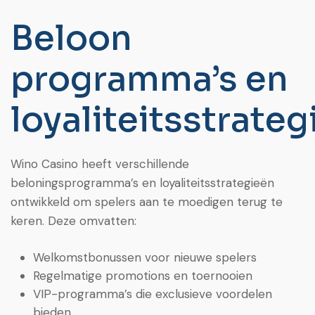
Beloon
programma’s en
loyaliteitsstrate
Wino Casino heeft verschillende
beloningsprogramma’s en loyaliteitsstrategieën
ontwikkeld om spelers aan te moedigen terug te
keren. Deze omvatten:
Welkomstbonussen voor nieuwe spelers
Regelmatige promotions en toernooien
VIP-programma’s die exclusieve voordelen
bieden