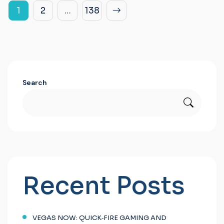
1
2
…
138
Search
Recent Posts
VEGAS NOW: QUICK‑FIRE GAMING AND