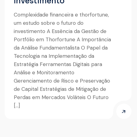
Investimento
Complexidade financeira e thorfortune,
um estudo sobre o futuro do
investimento A Essência da Gestão de
Portfólio em Thorfortune A Importância
da Análise Fundamentalista O Papel da
Tecnologia na Implementação da
Estratégia Ferramentas Digitais para
Análise e Monitoramento
Gerenciamento de Risco e Preservação
de Capital Estratégias de Mitigação de
Perdas em Mercados Voláteis O Futuro
[…]