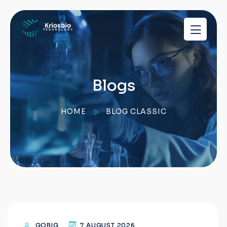
pragmatic
play
demo
slots
Blogs
HOME
BLOG CLASSIC
GOBIG
7 AUGUST 2026