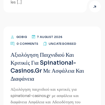
les […]
GOBIG
7 AUGUST 2026
0 COMMENTS
UNCATEGORISED
Αξιολόγηση Παιχνιδιού Και
Κριτικές Για Spinational-
Casinos.gr Με Ασφάλεια Και
Διαφάνεια
Αξιολόγηση παιχνιδιού και κριτικές για
spinational-casinos.gr με ασφάλεια και
διαφάνεια Ασφάλεια και Αδειοδότηση του