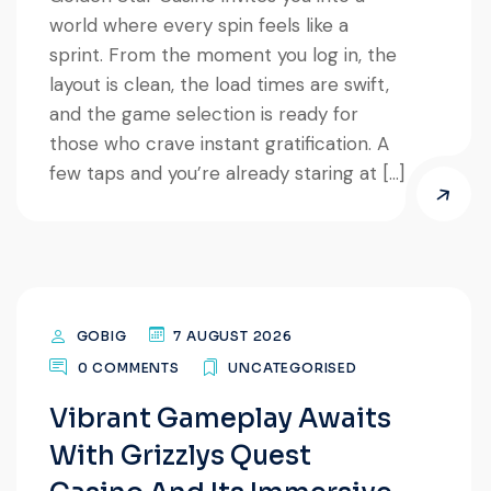
world where every spin feels like a
sprint. From the moment you log in, the
layout is clean, the load times are swift,
and the game selection is ready for
those who crave instant gratification. A
few taps and you’re already staring at […]
GOBIG
7 AUGUST 2026
0 COMMENTS
UNCATEGORISED
Vibrant Gameplay Awaits
With Grizzlys Quest