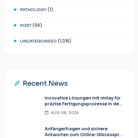
(1)
PATHOLOGY
(99)
POST
(1,316)
UNCATEGORISED
Recent News
Innovative Lösungen mit ninlay für
präzise Fertigungsprozesse in der
Industrie
AUG 08, 2026
Anfängerfragen und sichere
Antworten zum Online-Glücksspiel