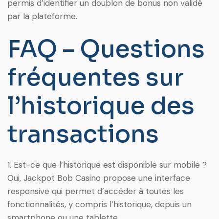
permis d’identifier un doublon de bonus non validé
par la plateforme.
FAQ – Questions
fréquentes sur
l’historique des
transactions
1. Est-ce que l’historique est disponible sur mobile ?
Oui, Jackpot Bob Casino propose une interface
responsive qui permet d’accéder à toutes les
fonctionnalités, y compris l’historique, depuis un
smartphone ou une tablette.