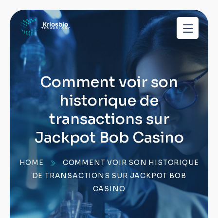
pragmatic
play
demo
slots
Comment voir son
historique de
transactions sur
Jackpot Bob Casino
HOME
COMMENT VOIR SON HISTORIQUE
DE TRANSACTIONS SUR JACKPOT BOB
CASINO