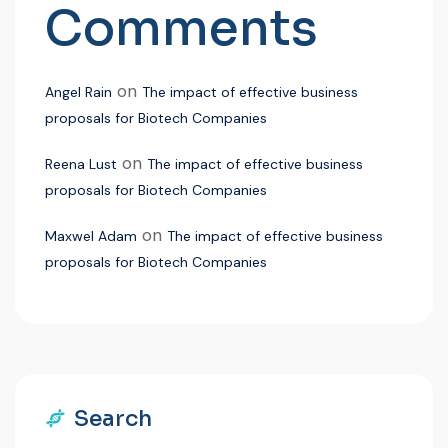
Comments
on
Angel Rain
The impact of effective business
proposals for Biotech Companies
on
Reena Lust
The impact of effective business
proposals for Biotech Companies
on
Maxwel Adam
The impact of effective business
proposals for Biotech Companies
Search