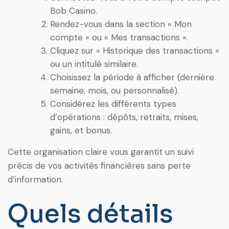
Bob Casino.
Rendez-vous dans la section « Mon
compte » ou « Mes transactions ».
Cliquez sur « Historique des transactions »
ou un intitulé similaire.
Choisissez la période à afficher (dernière
semaine, mois, ou personnalisé).
Considérez les différents types
d’opérations : dépôts, retraits, mises,
gains, et bonus.
Cette organisation claire vous garantit un suivi
précis de vos activités financières sans perte
d’information.
Quels détails