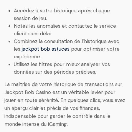
Accédez à votre historique après chaque
session de jeu.
Notez les anomalies et contactez le service
client sans délai.
Combinez la consultation de l’historique avec
les
jackpot bob astuces
pour optimiser votre
expérience.
Utilisez les filtres pour mieux analyser vos
données sur des périodes précises.
La maîtrise de votre historique de transactions sur
Jackpot Bob Casino est un véritable levier pour
jouer en toute sérénité. En quelques clics, vous avez
un aperçu clair et précis de vos finances,
indispensable pour garder le contrôle dans le
monde intense du iGaming.