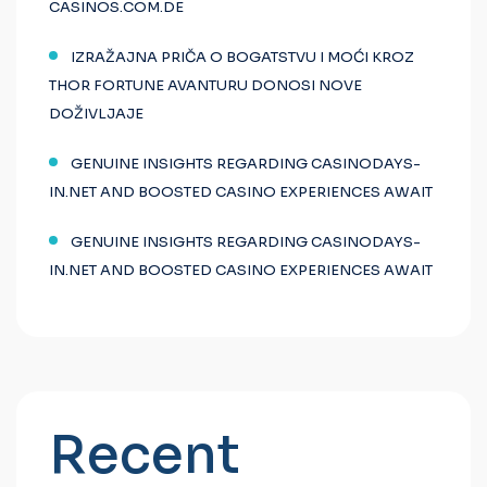
CASINOS.COM.DE
IZRAŽAJNA PRIČA O BOGATSTVU I MOĆI KROZ
THOR FORTUNE AVANTURU DONOSI NOVE
DOŽIVLJAJE
GENUINE INSIGHTS REGARDING CASINODAYS-
IN.NET AND BOOSTED CASINO EXPERIENCES AWAIT
GENUINE INSIGHTS REGARDING CASINODAYS-
IN.NET AND BOOSTED CASINO EXPERIENCES AWAIT
Recent