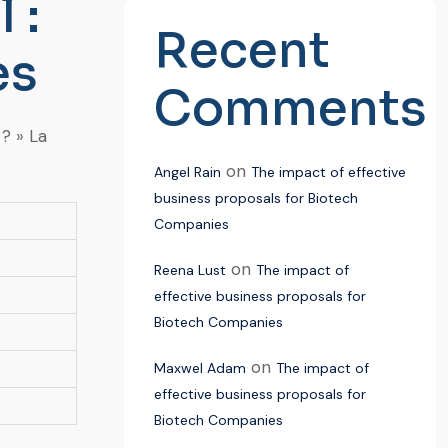
 :
Recent
es
Comments
 ? » La
on
Angel Rain
The impact of effective
business proposals for Biotech
Companies
on
Reena Lust
The impact of
effective business proposals for
Biotech Companies
on
Maxwel Adam
The impact of
effective business proposals for
Biotech Companies