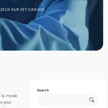
JEUX SUR ZET CASINO
Search
t le mode
s jeux