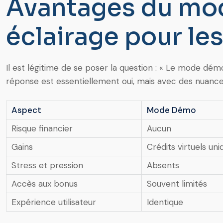
Avantages du mod
éclairage pour le
Il est légitime de se poser la question : « Le mode démo
réponse est essentiellement oui, mais avec des nuances
Aspect
Mode Démo
Risque financier
Aucun
Gains
Crédits virtuels u
Stress et pression
Absents
Accès aux bonus
Souvent limités
Expérience utilisateur
Identique