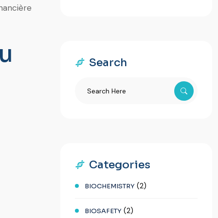
inancière
du
Search
Categories
(2)
BIOCHEMISTRY
(2)
BIOSAFETY