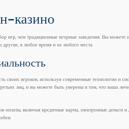
н-казино
бор игр, чем традиционные игорные заведения. Вы можете и
и другие, в любое время и из любого места.
иальность
сть своих игроков, используя современные технологии и си
ретьих лиц, и вы можете быть уверены в том, что ваша лич
в оплаты, включая кредитные карты, электронные деньги и 
обен.