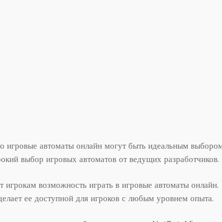
то игровые автоматы онлайн могут быть идеальным выбором
рокий выбор игровых автоматов от ведущих разработчиков.
ет игрокам возможность играть в игровые автоматы онлайн.
делает ее доступной для игроков с любым уровнем опыта.