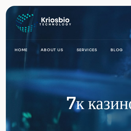
pragmatic
play
demo
slots
HOME
ABOUT US
SERVICES
BLOG
7к казин