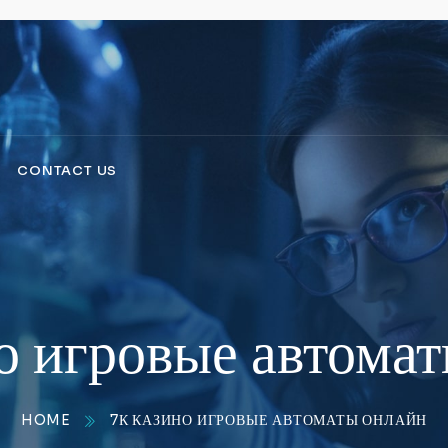
CONTACT US
о игровые автома
HOME
7К КАЗИНО ИГРОВЫЕ АВТОМАТЫ ОНЛАЙН