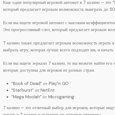
Еще один популярный игровой автомат в 7 казино – это “
который предлагает игрокам возможность выиграть до 50
Если вы ищете игровой автомат с высоким коэффициенто
Это прогрессивный слот, который предлагает игрокам во
7 казино также предлагает игрокам возможность играть в
выбрать игру, которая лучше всего подходит им, и начать 
Если вы ищете зеркало 7 казино, то вы можете найти его 
которые доступны для игроков из разных стран.
“Book of Dead” от Play’n GO
“Starburst” от NetEnt
“Mega Moolah” от Microgaming
7 казино – это отличный выбор для игроков, которые ищ
играть в 7 казино и испытать их игровые автоматы.