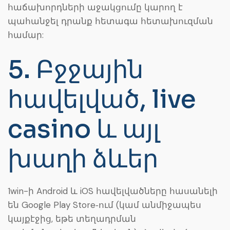
հաճախորդների աջակցումը կարող է
պահանջել դրանք հետագա հետախուզման
համար:
5. Բջջային
հավելված, live
casino և այլ
խաղի ձևեր
1win-ի Android և iOS հավելվածները հասանելի
են Google Play Store‑ում (կամ անմիջապես
կայքէջից, եթե տեղադրման