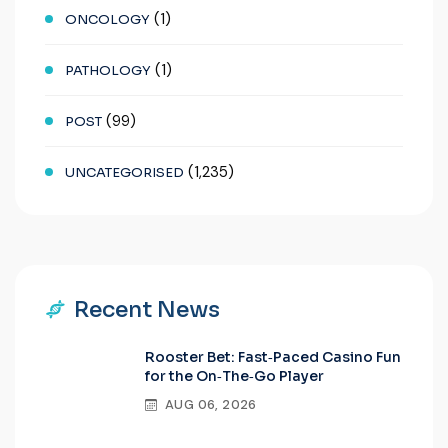
(1)
ONCOLOGY
(1)
PATHOLOGY
(99)
POST
(1,235)
UNCATEGORISED
Recent News
Rooster Bet: Fast‑Paced Casino Fun
for the On‑The‑Go Player
AUG 06, 2026