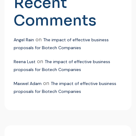
Recent
Comments
on
Angel Rain
The impact of effective business
proposals for Biotech Companies
on
Reena Lust
The impact of effective business
proposals for Biotech Companies
on
Maxwel Adam
The impact of effective business
proposals for Biotech Companies