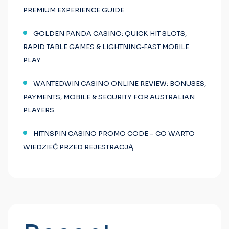
PREMIUM EXPERIENCE GUIDE
GOLDEN PANDA CASINO: QUICK‑HIT SLOTS,
RAPID TABLE GAMES & LIGHTNING‑FAST MOBILE
PLAY
WANTEDWIN CASINO ONLINE REVIEW: BONUSES,
PAYMENTS, MOBILE & SECURITY FOR AUSTRALIAN
PLAYERS
HITNSPIN CASINO PROMO CODE – CO WARTO
WIEDZIEĆ PRZED REJESTRACJĄ