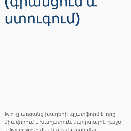
(գրանցում և
ստուգում)
1win-ը առցանց խաղերի պլատֆորմ է, որը
միավորում է խաղատուն, սպորտային դաշտ
և live casino‑ը մեկ համակարգի մեջ։