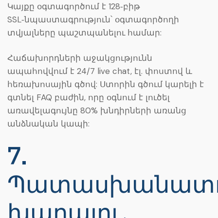
Կայքը օգտագործում է 128‑բիթ
SSL‑նպաստագրություն՝ օգտագործողի
տվյալները պաշտպանելու համար:
Հաճախորդների աջակցությունն
ապահովվում է 24/7 live chat, էլ. փոստով և
հեռախոսային գծով: Ստորին գծում կարելի է
գտնել FAQ բաժին, որը օգնում է լուծել
առավելագույնը 80% խնդիրների առանց
անձնական կապի:
7.
Պատասխանատ
խաղալու,