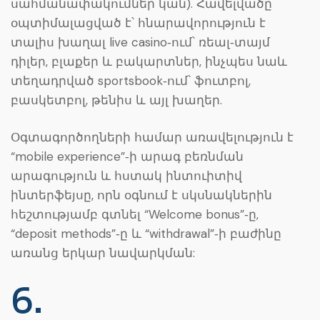
սահմանափակումներ կան). Հավելվածը
օպտիմալացված է՝ հնարավորություն է
տալիս խաղալ live casino‑ում՝ ռեալ‑տայմ
դիլեր, բլաքեր և բակարտներ, ինչպես նաև
տեղադրված sportsbook‑ում՝ ֆուտբոլ,
բասկետբոլ, թենիս և այլ խաղեր.
Օգտագործողների համար առավելություն է
“mobile experience”‑ի արագ բեռնման
արագություն և հստակ ինտուիտիվ
ինտերֆեյսը, որն օգնում է սկսնակներին
հեշտությամբ գտնել “Welcome bonus”‑ը,
“deposit methods”‑ը և “withdrawal”‑ի բաժինը
առանց երկար նավարկման:
6.