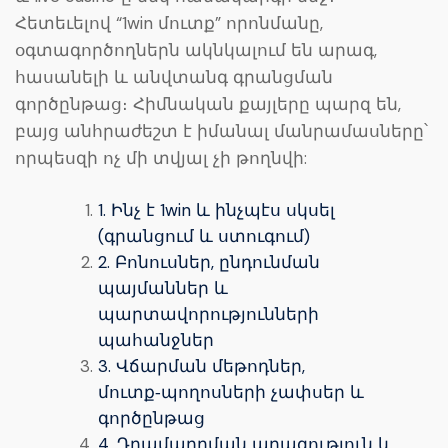
Հետեւելով “1win մուտք” որոնմանը,
օգտագործողներն ակնկալում են արագ,
հասանելի և անվտանգ գրանցման
գործընթաց։ Հիմնական քայլերը պարզ են,
բայց անհրաժեշտ է իմանալ մանրամասները՝
որպեսզի ոչ մի տվյալ չի թողնվի:
1. Ինչ է 1win և ինչպէս սկսել
(գրանցում և ստուգում)
2. Բոնուսներ, ընդունման
պայմաններ և
պարտավորությունների
պահանջներ
3. Վճարման մեթոդներ,
մուտք‑պողոսների չափսեր և
գործընթաց
4. Դրամադրման արագություն և