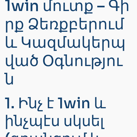
1win մուտք – Գի
րք Ձեռքբերում
և Կազմակերպ
ված Օգնությու
ն
1. Ինչ է 1win և
ինչպէս սկսել