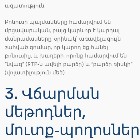
ազատություն:
Բոնուսի պայմանները համարվում են
մրցավարական, բայց կարևոր է կարդալ
մանրամասները, օրինակ՝ առավելագույն
շահված գումար, որ կարող եք հանել
բոնուսից, և խաղերի, որոնք համարվում են
“նվագ” (RTP‑ն ավելի բարձր) և “բարձր ռիսկի”
(վոլատիլություն մեծ).
3. Վճարման
մեթոդներ,
մուտք‑պողոսներ