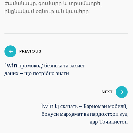
ժամանակը, գումարը և տրամադրել
ինքնակամ օգնության կապերը:
PREVIOUS
1win промокод: безпека та захист
даних – що потрібно знати
NEXT
1win tj скачать – Барномаи мобилӣ,
бонуси марҳамат ва пардохтҳои зуд
дар Тоҷикистон