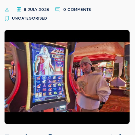
8 JULY 2026
0 COMMENTS
UNCATEGORISED