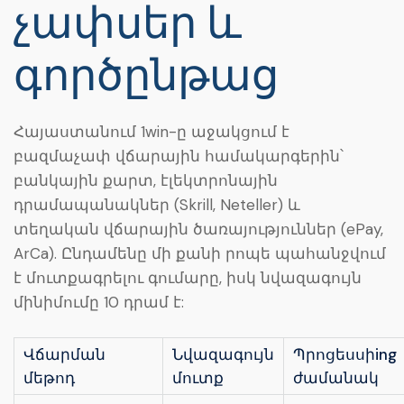
չափսեր և
գործընթաց
Հայաստանում 1win-ը աջակցում է
բազմաչափ վճարային համակարգերին՝
բանկային քարտ, էլեկտրոնային
դրամապանակներ (Skrill, Neteller) և
տեղական վճարային ծառայություններ (ePay,
ArCa). Ընդամենը մի քանի րոպե պահանջվում
է մուտքագրելու գումարը, իսկ նվազագույն
մինիմումը 10 դրամ է:
Վճարման
Նվազագույն
Պրոցեսսիing
մեթոդ
մուտք
ժամանակ