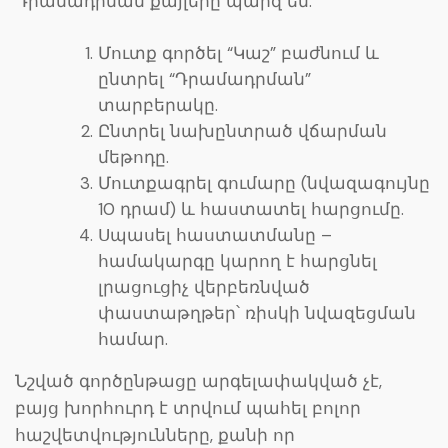
Դրամադրման քայլերը պարզ են:
Մուտք գործել “Կաշ” բաժնում և
ընտրել “Դրամադրման”
տարբերակը.
Ընտրել նախընտրած վճարման
մեթոդը.
Մուտքագրել գումարը (նվազագույնը
10 դրամ) և հաստատել հարցումը.
Սպասել հաստատմանը –
համակարգը կարող է հարցնել
լրացուցիչ վերբեռնված
փաստաթղթեր՝ ռիսկի նվազեցման
համար.
Նշված գործընթացը արգելափակված չէ,
բայց խորհուրդ է տրվում պահել բոլոր
հաշվետվությունները, քանի որ